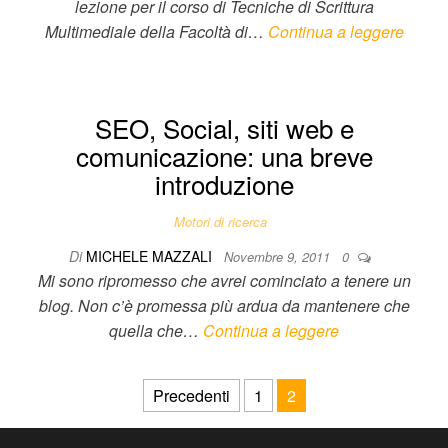
lezione per il corso di Tecniche di Scrittura
Multimediale della Facoltà di…
Continua a leggere
SEO, Social, siti web e
comunicazione: una breve
introduzione
Motori di ricerca
Di
MICHELE MAZZALI
Novembre 9, 2011
0
Mi sono ripromesso che avrei cominciato a tenere un
blog. Non c’è promessa più ardua da mantenere che
quella che…
Continua a leggere
Paginazione degli articoli
Precedenti
1
2